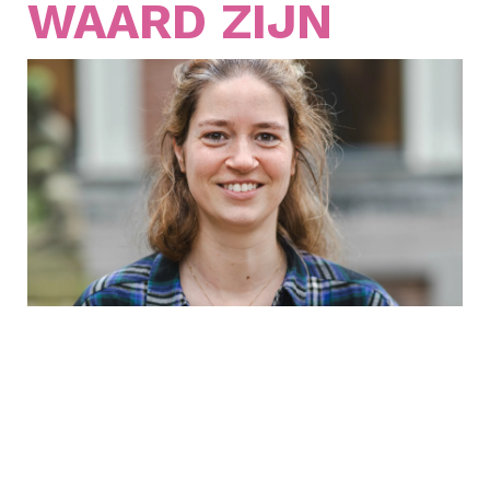
WAARD ZIJN
In Leeuwarden Oost kunnen jongeren
terecht bij lifecoaches wanneer zij een
steuntje in de rug nodig hebben. Carin, één
van de lifecoaches, deelt haar ervaringen
over het werken met de jongeren en de