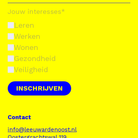
Jouw interesses
*
Leren
Werken
Wonen
Gezondheid
Veiligheid
INSCHRIJVEN
Contact
info@leeuwardenoost.nl
Oostergrachtswal 119