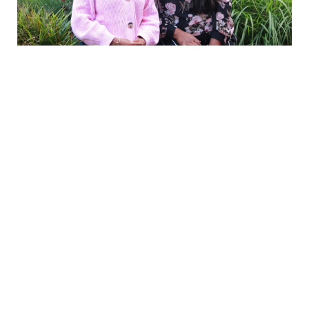
Elkaar steunen, ervaringen uitwisselen,
vaardigheden leren. Dat zijn doelen van de
Sisterhood-groep die 27 mei van start is
gegaan in het wijkcentrum Heechterp-
Schieringen. Het programma, gefinancierd
door dbieb en Leeuwarden Oost, biedt
vrouwen in de wijk een veelomvattende
steun in de rug. Projectcoördinatoren
Shailini Asosingh (Shai) en Nasra Elmi hopen
dat er een hechte groep vriendinnen
ontstaat.