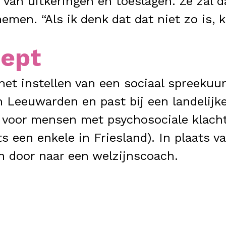
 van uitkeringen en toeslagen. Ze zal d
nemen. “Als ik denk dat dat niet zo is, 
cept
t instellen van een sociaal spreekuur
n Leeuwarden en past bij een landelijke
g voor mensen met psychosociale klach
een enkele in Friesland). In plaats van 
en door naar een welzijnscoach.