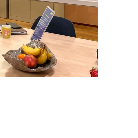
den
ijk