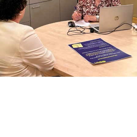
werker Liesbeth Oberman vanuit het
isartsenpraktijk. Op donderdagochten
unnen patiënten zonder afspraak
 “We willen de drempel zo laag mogel