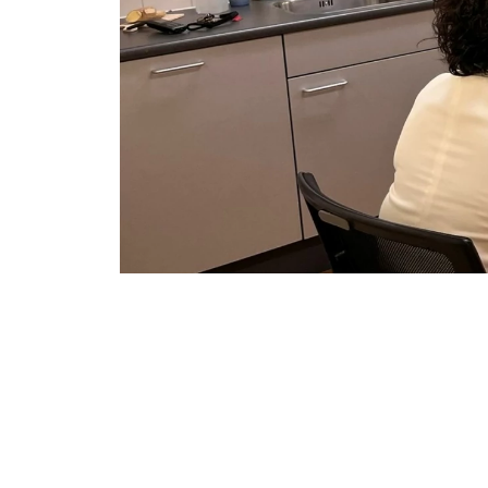
Elke twee weken is sociaal 
Gezinslab aanwezig in de hu
tussen tien en twaalf uur k
binnenlopen met hun vragen.