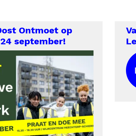
Oost Ontmoet op
V
24 september!
L