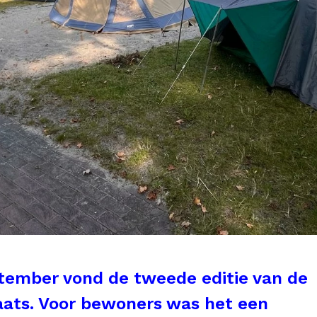
tember vond de tweede editie van de
aats. Voor bewoners was het een