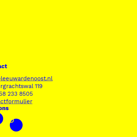
act
leeuwardenoost.nl
rgrachtswal 119
058 233 8505
ctformulier
ons