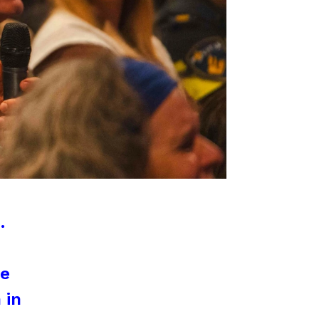
.
De
 in