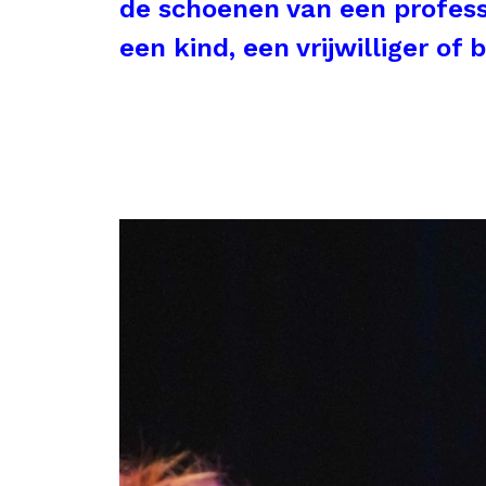
de schoenen van een profess
een kind, een vrijwilliger of