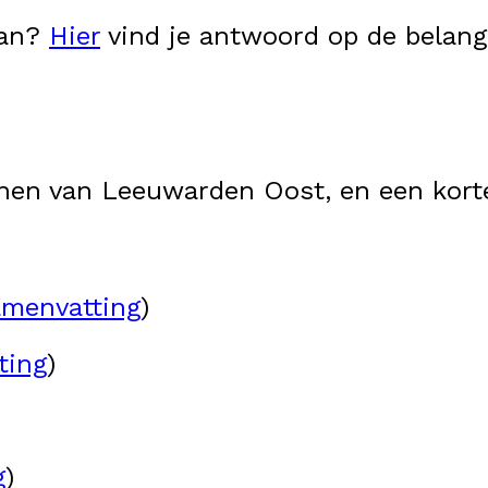
lan?
Hier
vind je antwoord op de belangr
annen van Leeuwarden Oost, en een kor
amenvatting
)
ting
)
g
)