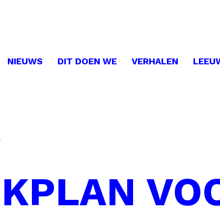
NIEUWS
DIT DOEN WE
VERHALEN
LEEU
k
JKPLAN VO