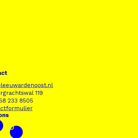
act
leeuwardenoost.nl
rgrachtswal 119
058 233 8505
ctformulier
ons