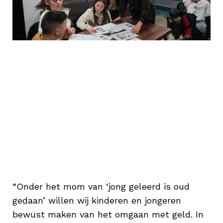
Hoe maak je basisschoolleerlingen bewuster
van geld? Dat was de vraag die
Kredietbank, stichting Sociaal voor Elkaar
en JINC Leeuwarden zichzelf stelden bij
het ontwikkelen van een lespakket. Peter
de Winter van de Kredietbank Nederland
praatte ons bij.
“Onder het mom van ‘jong geleerd is oud
gedaan’ willen wij kinderen en jongeren
bewust maken van het omgaan met geld. In